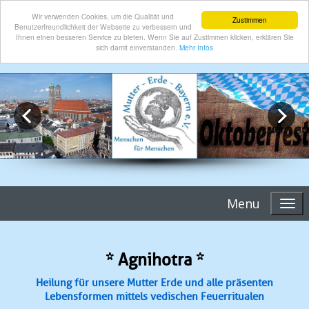
Wir verwenden Cookies, um die Qualität und
Zustimmen
Benutzerfreundlichkeit der Webseite zu verbessern und
Ihnen einen besseren Service zu bieten. Wenn Sie auf Zustimmen klicken, erklären Sie
sich damit einverstanden.
Mehr Infos
Menu
* Agnihotra *
Heilung für unsere Mutter Erde und alle präsenten
Lebensformen mittels vedischen Feuerritualen