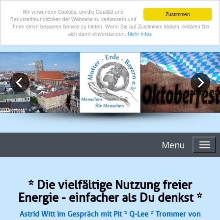
Wir verwenden Cookies, um die Qualität und
Zustimmen
Benutzerfreundlichkeit der Webseite zu verbessern und
Ihnen einen besseren Service zu bieten. Wenn Sie auf Zustimmen klicken, erklären Sie
sich damit einverstanden.
Mehr Infos
Menu
* Die vielfältige Nutzung freier
Energie - einfacher als Du denkst *
Astrid Witt im Gespräch mit Pit * Q-Lee * Trommer von